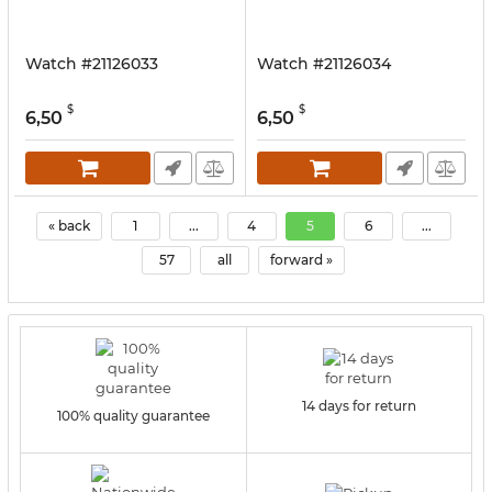
Watch #21126033
Watch #21126034
$
$
6,50
6,50
« back
1
...
4
5
6
...
57
all
forward »
14 days for return
100% quality guarantee